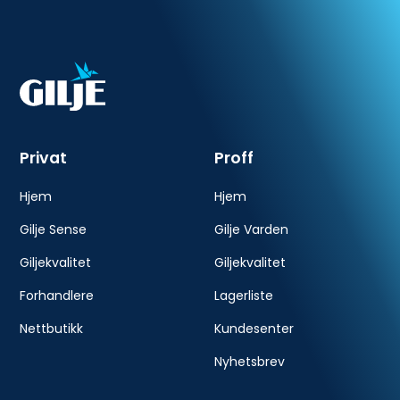
Gode utsikter
prosessene, justerer ved behov og sikrer at
hvert vindu og hver dør oppfyller gjeldende
for livet
krav før de forlater fabrikken.
Privat
Proff
Hjem
Hjem
Gilje Sense
Gilje Varden
Giljekvalitet
Giljekvalitet
Forhandlere
Lagerliste
Nettbutikk
Kundesenter
Nyhetsbrev