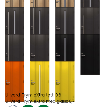
U-verdi Trym eXtra tett: 0,6
U-verdi Trym eXtra med glass: 0,7