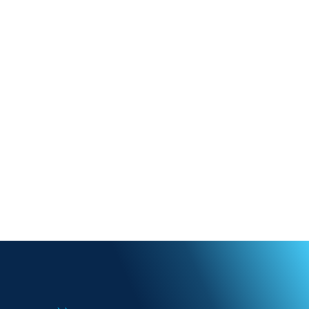
dører – komplett kontroll, sikkerhet og
smarthus‑komfort rett i lomma.
Full kontroll fra mobilen
Trippel beskyttelse
Forbedret inneklima
Energibesparende
Gilje Sense