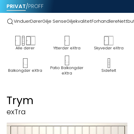
PRIVAT
/
PROFF
Vinduer
Dører
Gilje Sense
Giljekvalitet
Forhandlere
Nettbut
Alle dører
Ytterdør eXtra
Skyvedør eXtra
Patio Balkongdør
Sidefelt
Balkongdør eXtra
eXtra
Ytterdør eXtra
Trym
exTra