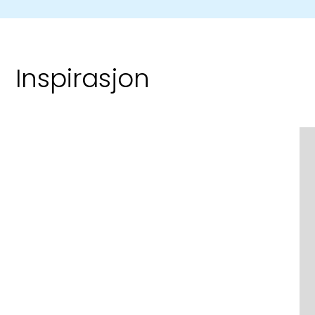
Montering og vedlikehold for Vinduer
Les mer
Inspirasjon