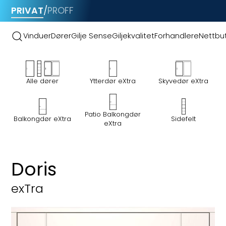
PRIVAT
/
PROFF
Vinduer
Dører
Gilje Sense
Giljekvalitet
Forhandlere
Nettbut
Alle dører
Ytterdør eXtra
Skyvedør eXtra
Patio Balkongdør
Sidefelt
Balkongdør eXtra
eXtra
Ytterdør eXtra
Doris
exTra