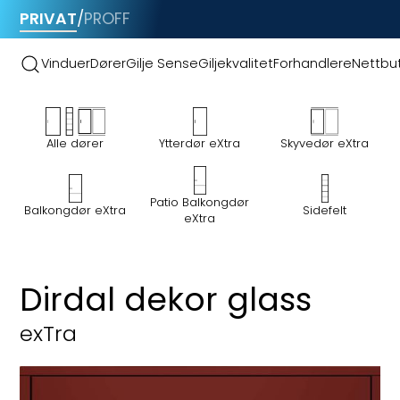
PRIVAT
/
PROFF
Vinduer
Dører
Gilje Sense
Giljekvalitet
Forhandlere
Nettbut
Alle dører
Ytterdør eXtra
Skyvedør eXtra
Patio Balkongdør
Sidefelt
Balkongdør eXtra
eXtra
Ytterdør eXtra
Dirdal dekor glass
exTra