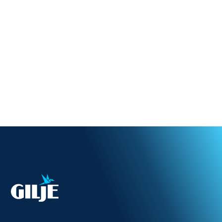
Trippel beskyttelse
Forbedret inneklima
Energibesparende
Gilje Sense