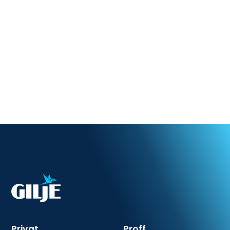
Trippel beskyttelse
Forbedret inneklima
Energibesparende
Gilje Sense
Privat
Proff