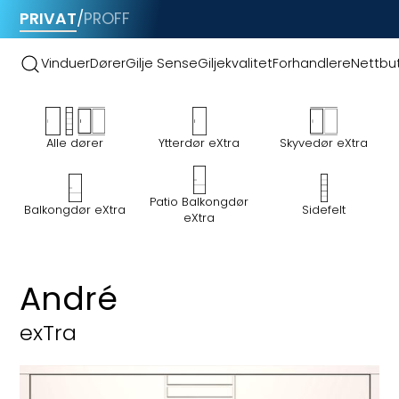
PRIVAT
/
PROFF
Vinduer
Dører
Gilje Sense
Giljekvalitet
Forhandlere
Nettbut
Alle dører
Ytterdør eXtra
Skyvedør eXtra
Patio Balkongdør
Sidefelt
Balkongdør eXtra
eXtra
Ytterdør eXtra
André
exTra