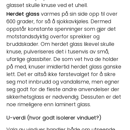
glasset skulle knuse ved et uhell.
Herdet glass
varmes på sin side opp til over
600 grader, for så å sjokkavkjøles. Dermed
oppstår konstante spenninger som gjør det
motstandsdyktig overfor sprekker og
bruddskader. Om herdet glass likevel skulle
knuse, pulveriseres det i tusenvis av små,
ufarlige glassbiter. De som vet hva de holder
på med, knuser imidlertid herdet glass ganske
lett. Det er altså ikke førstevalget for å sikre
seg mot innbrudd og vandalisme, men egner
seg godt for de fleste andre anvendelser der
sikkerhetsglass er nødvendig. Dessuten er det
noe rimeligere enn laminert glass.
U-verdi (hvor godt isolerer vinduet?)
Valg av vinduer handler både om utseende,