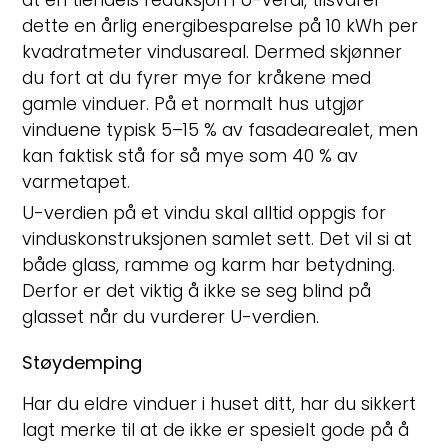
at en tiendels reduksjon i U-verdi, tilsvarer
dette en årlig energibesparelse på 10 kWh per
kvadratmeter vindusareal. Dermed skjønner
du fort at du fyrer mye for kråkene med
gamle vinduer. På et normalt hus utgjør
vinduene typisk 5–15 % av fasadearealet, men
kan faktisk stå for så mye som 40 % av
varmetapet.
U-verdien på et vindu skal alltid oppgis for
vinduskonstruksjonen samlet sett. Det vil si at
både glass, ramme og karm har betydning.
Derfor er det viktig å ikke se seg blind på
glasset når du vurderer U-verdien.
Støydemping
Har du eldre vinduer i huset ditt, har du sikkert
lagt merke til at de ikke er spesielt gode på å