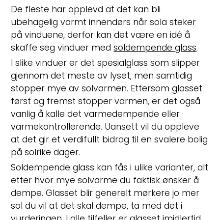
De fleste har opplevd at det kan bli
ubehagelig varmt innendørs når sola steker
på vinduene, derfor kan det være en idé å
skaffe seg vinduer med
soldempende glass
.
I slike vinduer er det spesialglass som slipper
gjennom det meste av lyset, men samtidig
stopper mye av solvarmen. Ettersom glasset
først og fremst stopper varmen, er det også
vanlig å kalle det varmedempende eller
varmekontrollerende. Uansett vil du oppleve
at det gir et verdifullt bidrag til en svalere bolig
på solrike dager.
Soldempende glass kan fås i ulike varianter, alt
etter hvor mye solvarme du faktisk ønsker å
dempe. Glasset blir generelt mørkere jo mer
sol du vil at det skal dempe, ta med det i
vurderingen. I alle tilfeller er glasset imidlertid