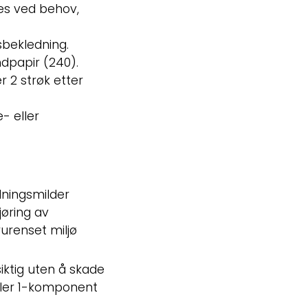
es ved behov,
bekledning.
ndpapir (240).
r 2 strøk etter
- eller
dningsmilder
jøring av
rurenset miljø
iktig uten å skade
ller 1-komponent