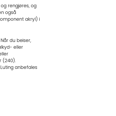
 og rengjøres, og
en også
omponent akryl) i
Når du beiser,
lkyd- eller
ller
 (240).
. Luting anbefales