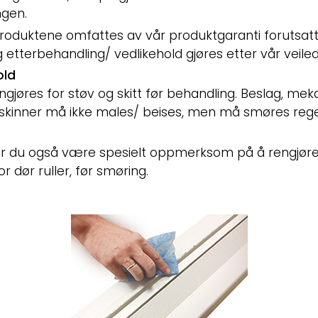
ngen.
roduktene omfattes av vår produktgaranti forutsatt 
 etterbehandling/ vedlikehold gjøres etter vår veiled
old
gjøres for støv og skitt før behandling. Beslag, mek
eskinner må ikke males/ beises, men må smøres re
r du også være spesielt oppmerksom på å rengjøre
 dør ruller, før smøring.