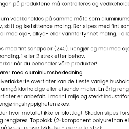
ngen på produktene må kontrolleres og vedlikehold
minium vedlikeholdes på samme måte som aluminiums
v, skitt og løstsittende maling. Bør slipes med fint sa
l med olje-, alkyd- eller vannfortynnet maling. 1 elle
pes med fint sandpapir (240). Rengjør og mal med olje
ndling. 1 eller 2 strøk etter behov.
erker når du behandler våre produkter!
ører med aluminiumsbekledning
pulverlakkerte overflater kan de fleste vanlige hushol
unngå klorholdige eller etsende midler. En årlig reng
flater er anbefalt. I marint miljø og sterkt industrifo
rengjøringshyppigheten økes.
er hvor metallet ikke er blottlagt: Skaden slipes fors
g rengjøres. Topplakk (2-komponent polyurethan e
e, påføres i passe tykkelse - gjerne to strøk.