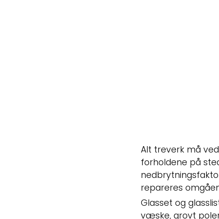
Rengjør, slip lett, og mal. Smør beslag og 
stråler.
Alt treverk må ved
forholdene på sted
nedbrytningsfaktore
repareres omgående
Glasset og glassli
væske, grovt pole