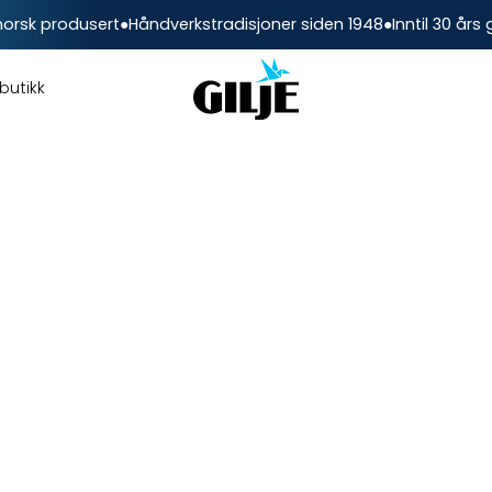
norsk produsert
●
Håndverkstradisjoner siden 1948
●
Inntil 30 års
butikk
vinduer og
r og dører, sjekk dem årlig.