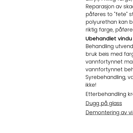
Reparasjon av skade
påføres to "fete"
polyurethan kan b
riktig farge, påføre
Ubehandlet vindu
Behandling utvendi
bruk beis med farge
vannfortynnet malin
vannfortynnet beh
Syrebehandling, van
ikke!
Etterbehandling k
Dugg på glass
Demontering av v