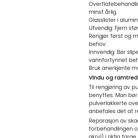
Overflatebehandli
minst årlig.
Glasslister i alu
Utvendig: Fjern stø
Rengjør først og ma
behov.
Innvendig: Bør sli
vannfortynnet beha
Bruk anerkjente m
Vindu og ramtred
Til rengjøring av 
benyttes. Man bør 
pulverlakkerte over
anbefales det at 
Reparasjon av skad
forbehandlingen o
akryl) i riktig farg