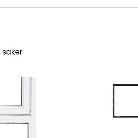
 saker