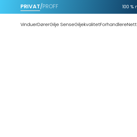
PRIVAT
/
PROFF
100 % 
Vinduer
Dører
Gilje Sense
Giljekvalitet
Forhandlere
Nett
MONTERING OG VEDLIKEHOLD
Vedlikehold av 
ramtredører
Kort vedlikeholdsguide: For å bevare vindue