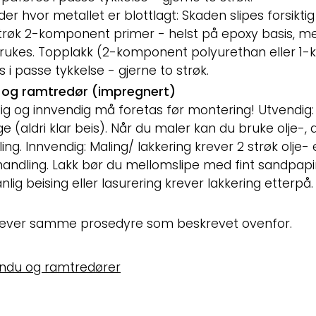
r hvor metallet er blottlagt: Skaden slipes forsiktig
 strøk 2-komponent primer - helst på epoxy basis, m
rukes. Topplakk (2-komponent polyurethan eller 1-k
s i passe tykkelse - gjerne to strøk.
 og ramtredør (impregnert)
g og innvendig må foretas før montering! Utvendig: 
 (aldri klar beis). Når du maler kan du bruke olje-, a
g. Innvendig: Maling/ lakkering krever 2 strøk olje- e
andling. Lakk bør du mellomslipe med fint sandpapir
lig beising eller lasurering krever lakkering etterpå
rever samme prosedyre som beskrevet ovenfor.
indu og ramtredører