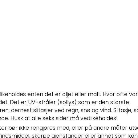
glideskinner. Beskytt mot UV-
likeholdes enten det er oljet eller malt. Hvor ofte va
et. Det er UV-stråler (sollys) som er den største
n, dernest slitasjer ved regn, snø og vind. Slitasje,
. Husk at alle seks sider må vedlikeholdes!
ster bør ikke rengjøres med, eller på andre måter ut
ringsmiddel, skarpe gjenstander eller annet som kan