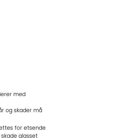
rierer med
 sår og skader må
settes for etsende
 skade glasset